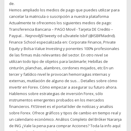
de.
Hemos ampliado los medios de pago que puedes utilizar para
cancelar la matricula o suscripción a nuestra plataforma
Actualmente te ofrecemos los siguientes medios de pago:
Transferencia Bancaria – PAGO Movil - Tarjeta DE Credito –
Paypal… Nejnovější tweety od uživatele Isbif (@ISBIFMadrid).
Finance School especializada en: Corporate Finance, Private
Equity y Bolsa-Value Investing y ponentes 100% profesionales
de las firmas más relevantes del sector. En otro nivel se
utilizan todo tipo de objetos para lastimarle; Hebillas de
cinturón, planchas, alambres, cordones mojados, etc En un
tercer y fatídico nivel le provocan hemorragias internas y
externas, mutilación de alguno de sus… Detalles sobre cómo
invertir en Forex. Cómo empezar a asegurar su futuro ahora.
Hablemos sobre estrategias de inversión Forex, sólo
instrumentos emergentes probados en los mercados
financieros. FXStreet es el portal lider de notícias y analísis
sobre Forex. Ofrece gráficos y tipos de cambio en tiempo real y
un calendario económico. Análisis Completo del Bróker Naranja
de ING ¿Vale la pena para comprar Acciones? Toda la info aquí: