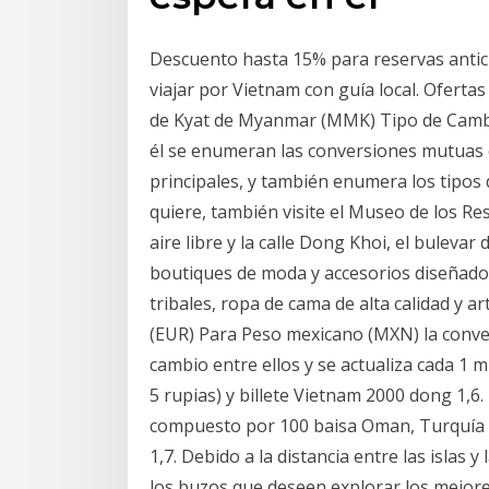
Descuento hasta 15% para reservas antici
viajar por Vietnam con guía local. Oferta
de Kyat de Myanmar (MMK) Tipo de Camb
él se enumeran las conversiones mutuas
principales, y también enumera los tipos
quiere, también visite el Museo de los Re
aire libre y la calle Dong Khoi, el buleva
boutiques de moda y accesorios diseñado
tribales, ropa de cama de alta calidad y ar
(EUR) Para Peso mexicano (MXN) la conver
cambio entre ellos y se actualiza cada 1 m
5 rupias) y billete Vietnam 2000 dong 1,6.
compuesto por 100 baisa Oman, Turquía bil
1,7. Debido a la distancia entre las islas y
los buzos que deseen explorar los mejor