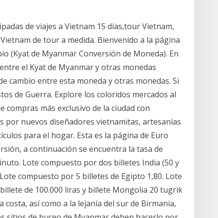
padas de viajes a Vietnam 15 días,tour Vietnam,
s Vietnam de tour a medida. Bienvenido a la página
io (Kyat de Myanmar Conversión de Moneda). En
 entre el Kyat de Myanmar y otras monedas
 de cambio entre esta moneda y otras monedas. Si
stos de Guerra. Explore los coloridos mercados al
r de compras más exclusivo de la ciudad con
s por nuevos diseñadores vietnamitas, artesanías
tículos para el hogar. Esta es la página de Euro
sión, a continuación se encuentra la tasa de
inuto. Lote compuesto por dos billetes India (50 y
 Lote compuesto por 5 billetes de Egipto 1,80. Lote
lete de 100.000 liras y billete Mongolia 20 tugrik
 la costa, así como a la lejanía del sur de Birmania,
es sitios de buceo de Myanmar deben hacerlo por